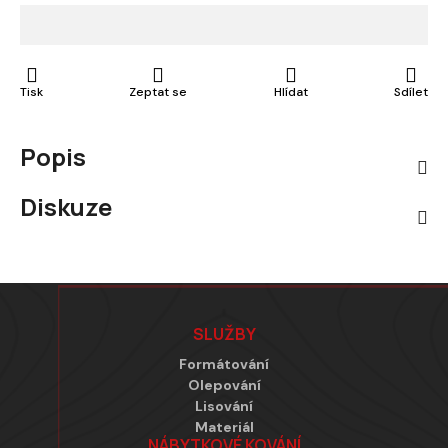
Tisk
Zeptat se
Hlídat
Sdílet
Popis
Diskuze
Zápatí
SLUŽBY
Formátování
Olepování
Lisování
Materiál
NÁBYTKOVÉ KOVÁNÍ