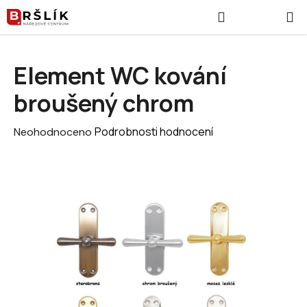
Přejít na obsah
Hledat
NÁKUPNÍ
Element WC kování
broušený chrom
Průměrné hodnocení produktu je 0,0 z 5 hvězdiček.
Podrobnosti hodnocení
Neohodnoceno