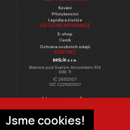
Kování
Příslušenství
Lepidla a čističe
UŽITEČNÉ INFORMACE
E-shop
Ceník
Ochrana osobních údajů
KONTAKT
BRŠLÍK s.r.o.
Blatnice pod Svatým Antonínkem 814
696 71
IČ 29312507
DIČ CZ29312507
Adresa provozovny Brno
Masarykova 118, 664 42 Modřice
Pracovní doba
Jsme cookies!
Po–Pá 7:00 – 15:30