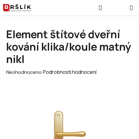
Přejít na obsah
Hledat
NÁKUPNÍ
Element štítové dveřní
kování klika/koule matný
nikl
Průměrné hodnocení produktu je 0,0 z 5 hvězdiček.
Podrobnosti hodnocení
Neohodnoceno