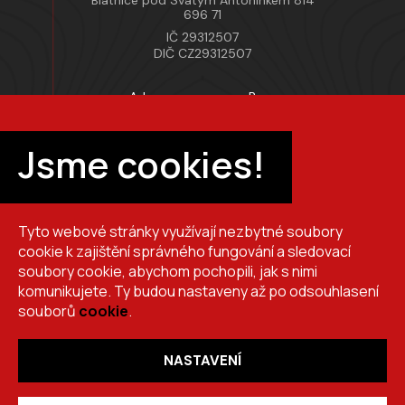
Blatnice pod Svatým Antonínkem 814
696 71
IČ 29312507
DIČ CZ29312507
Adresa provozovny Brno
Masarykova 118, 664 42 Modřice
Pracovní doba
Jsme cookies!
Po–Pá 7:00 – 15:30
Tyto webové stránky využívají nezbytné soubory
+420 725 510 044
cookie k zajištění správného fungování a sledovací
obchod@brslik.cz
soubory cookie, abychom pochopili, jak s nimi
komunikujete. Ty budou nastaveny až po odsouhlasení
souborů
cookie
.
NASTAVENÍ
Copyright 2026
BRŠLÍK, s.r.o.
. Všechna práva vyhrazena.
Vytvořil
Shoptet
,
upravil
Stanovskýmarketing.cz
,