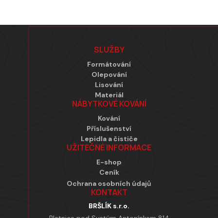
Zápatí
SLUŽBY
Formátování
Olepování
Lisování
Materiál
NÁBYTKOVÉ KOVÁNÍ
Kování
Příslušenství
Lepidla a čističe
UŽITEČNÉ INFORMACE
E-shop
Ceník
Ochrana osobních údajů
KONTAKT
BRŠLÍK s.r.o.