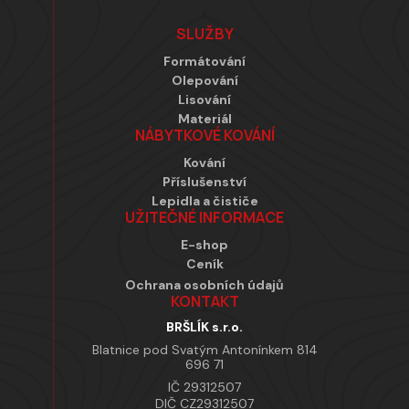
SLUŽBY
Formátování
Olepování
Lisování
Materiál
NÁBYTKOVÉ KOVÁNÍ
Kování
Příslušenství
Lepidla a čističe
UŽITEČNÉ INFORMACE
E-shop
Ceník
Ochrana osobních údajů
KONTAKT
BRŠLÍK s.r.o.
Blatnice pod Svatým Antonínkem 814
696 71
IČ 29312507
DIČ CZ29312507