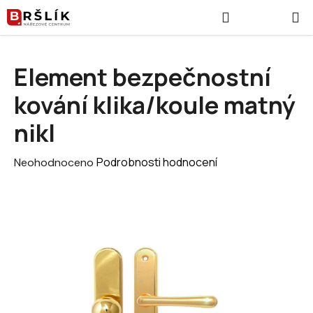
Přejít na obsah
Hledat
NÁKUPNÍ
Element bezpečnostní
kování klika/koule matný
nikl
Průměrné hodnocení produktu je 0,0 z 5 hvězdiček.
Podrobnosti hodnocení
Neohodnoceno