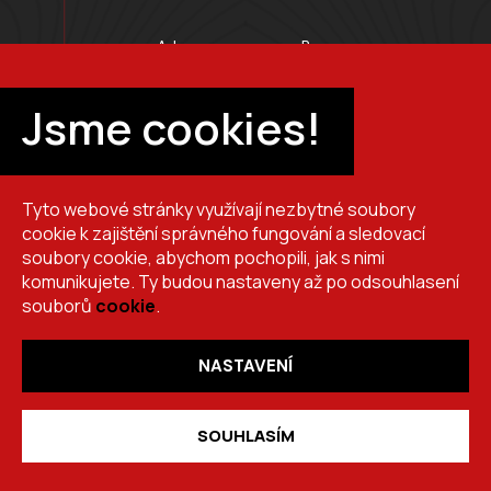
Adresa provozovny Brno
Masarykova 118, 664 42 Modřice
Pracovní doba
Jsme cookies!
Po–Pá 7:00 – 15:30
Tyto webové stránky využívají nezbytné soubory
+420 725 510 044
cookie k zajištění správného fungování a sledovací
obchod@brslik.cz
soubory cookie, abychom pochopili, jak s nimi
komunikujete. Ty budou nastaveny až po odsouhlasení
souborů
cookie
.
NASTAVENÍ
Copyright 2026
BRŠLÍK, s.r.o.
. Všechna práva vyhrazena.
Vytvořil
Shoptet
,
upravil
Stanovskýmarketing.cz
,
navrhl
Lernbecher.cz
SOUHLASÍM
desktop_windows
HODNOCENÍ
OZNÁMENÍ
E-SHOP
PORTÁL