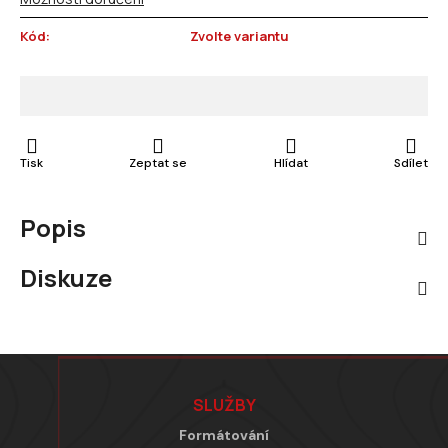
Kód:
Zvolte variantu
Tisk
Zeptat se
Hlídat
Sdílet
Popis
Diskuze
Zápatí
SLUŽBY
Formátování