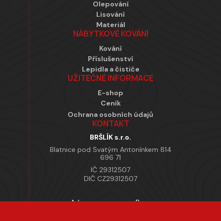
Olepování
Lisování
Materiál
NÁBYTKOVÉ KOVÁNÍ
Kování
Příslušenství
Lepidla a čističe
UŽITEČNÉ INFORMACE
E-shop
Ceník
Ochrana osobních údajů
KONTAKT
BRŠLÍK s.r.o.
Blatnice pod Svatým Antonínkem 814
696 71
IČ 29312507
DIČ CZ29312507
Adresa provozovny Brno
Masarykova 118, 664 42 Modřice