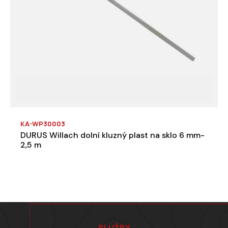
KA-WP30003
DURUS Willach dolní kluzný plast na sklo 6 mm-
2,5 m
Zápatí