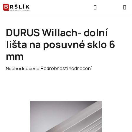
Přejít na obsah
Hledat
NÁKUPNÍ
DURUS Willach- dolní
lišta na posuvné sklo 6
mm
Průměrné hodnocení produktu je 0,0 z 5 hvězdiček.
Podrobnosti hodnocení
Neohodnoceno