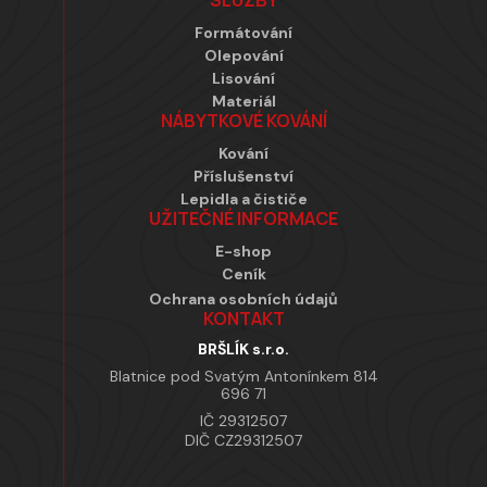
SLUŽBY
Formátování
Olepování
Lisování
Materiál
NÁBYTKOVÉ KOVÁNÍ
Kování
Příslušenství
Lepidla a čističe
UŽITEČNÉ INFORMACE
E-shop
Ceník
Ochrana osobních údajů
KONTAKT
BRŠLÍK s.r.o.
Blatnice pod Svatým Antonínkem 814
696 71
IČ 29312507
DIČ CZ29312507