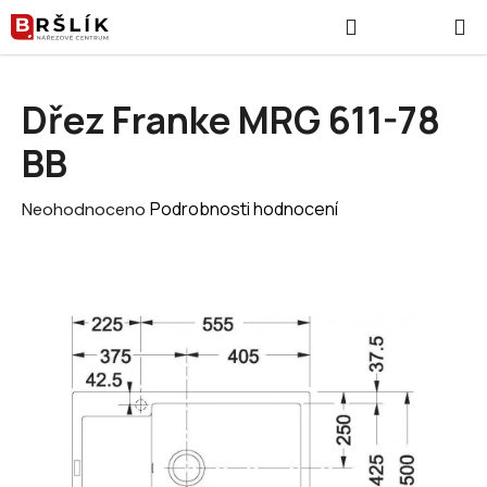
Přejít na obsah
Hledat
NÁKUPNÍ
Dřez Franke MRG 611-78
BB
Průměrné hodnocení produktu je 0,0 z 5 hvězdiček.
Podrobnosti hodnocení
Neohodnoceno