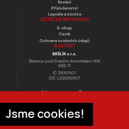
Kování
Příslušenství
Lepidla a čističe
UŽITEČNÉ INFORMACE
E-shop
Ceník
Ochrana osobních údajů
KONTAKT
BRŠLÍK s.r.o.
Blatnice pod Svatým Antonínkem 814
696 71
IČ 29312507
DIČ CZ29312507
Adresa provozovny Brno
Masarykova 118, 664 42 Modřice
Pracovní doba
Jsme cookies!
Po–Pá 7:00 – 15:30