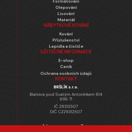
Formátování
Olepování
Lisování
Materiál
NÁBYTKOVÉ KOVÁNÍ
Kování
Příslušenství
Lepidla a čističe
UŽITEČNÉ INFORMACE
E-shop
Ceník
Ochrana osobních údajů
KONTAKT
BRŠLÍK s.r.o.
Blatnice pod Svatým Antonínkem 814
696 71
IČ 29312507
DIČ CZ29312507
Adresa provozovny Brno
Masarykova 118, 664 42 Modřice