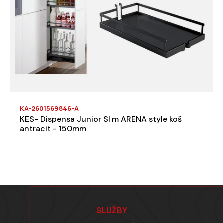
KA-2601569846-A
KES- Dispensa Junior Slim ARENA style koš
antracit - 150mm
Zápatí
SLUŽBY