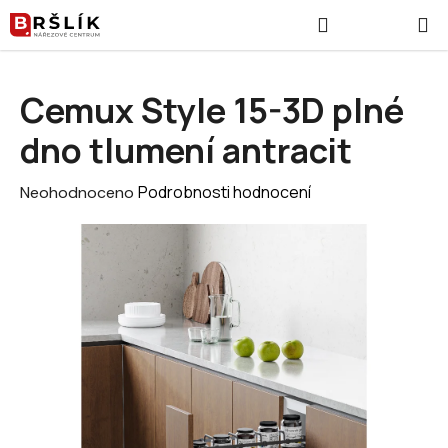
Přejít na obsah
Hledat
NÁKUPNÍ
Cemux Style 15-3D plné
dno tlumení antracit
Průměrné hodnocení produktu je 0,0 z 5 hvězdiček.
Podrobnosti hodnocení
Neohodnoceno