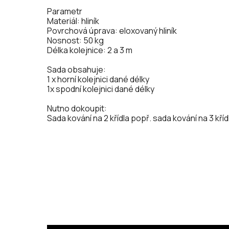
Parametr
Materiál: hliník
Povrchová úprava: eloxovaný hliník
Nosnost: 50 kg
Délka kolejnice: 2 a 3 m
Sada obsahuje:
1 x horní kolejnici dané délky
1x spodní kolejnici dané délky
Nutno dokoupit:
Sada kování na 2 křídla popř. sada kování na 3 kříd