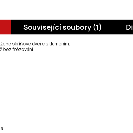
Související soubory (1)
D
ožené skříňové dveře s tlumením.
ž bez frézování.
la