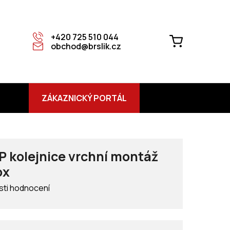
+420 725 510 044
NÁKUPNÍ
obchod@brslik.cz
KOŠÍK
ZÁKAZNICKÝ PORTÁL
 kolejnice vrchní montáž
ox
ti hodnocení