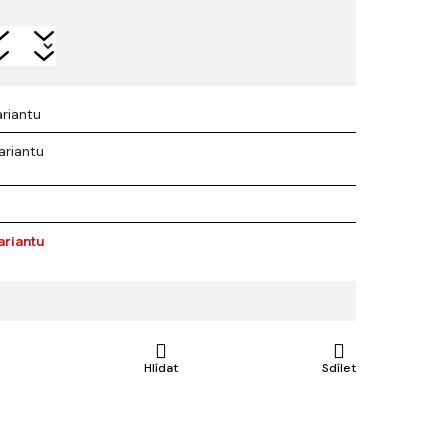
ariantu
ariantu
ariantu
e
Hlídat
Sdílet