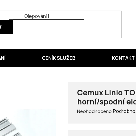
T
ÁNÍ
CENÍK SLUŽEB
KONTAKT
Cemux Linio TOP
horní/spodní el
Průměrné
Podrobnos
Neohodnoceno
hodnocení
produktu
je
0,0