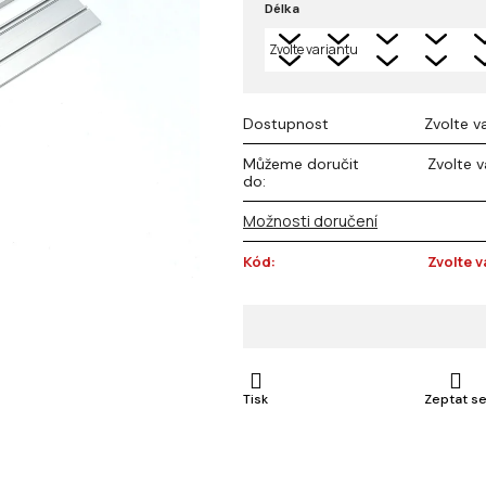
Délka
z 5
hvězdiček.
Dostupnost
Zvolte v
Můžeme doručit
Zvolte v
do:
Možnosti doručení
Kód:
Zvolte v
Tisk
Zeptat s