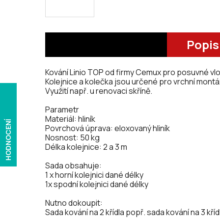
Popis
Kování Linio TOP od firmy Cemux pro posuvné vl
Kolejnice a kolečka jsou určené pro vrchní montá
Využití např. u renovaci skříně.
Parametr
Materiál: hliník
HODNOCENÍ
Povrchová úprava: eloxovaný hliník
Nosnost: 50 kg
Délka kolejnice: 2 a 3 m
Sada obsahuje:
1 x horní kolejnici dané délky
1x spodní kolejnici dané délky
Nutno dokoupit:
Sada kování na 2 křídla popř. sada kování na 3 kříd