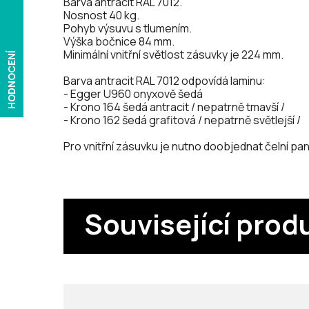
Barva antracit RAL 7012.
Nosnost 40 kg.
Pohyb výsuvu s tlumením.
Výška bočnice 84 mm.
Minimální vnitřní světlost zásuvky je 224 mm.
HODNOCENÍ
Barva antracit RAL 7012 odpovídá laminu:
- Egger U960 onyxově šedá
- Krono 164 šedá antracit / nepatrně tmavší /
- Krono 162 šedá grafitová / nepatrně světlejší /
Pro vnitřní zásuvku je nutno doobjednat čelní pane
Související prod