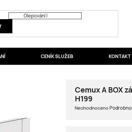
T
ÁNÍ
CENÍK SLUŽEB
KONTAKT
Cemux A BOX zás
H199
Průměrné
Podrobnos
Neohodnoceno
hodnocení
produktu
je
0,0