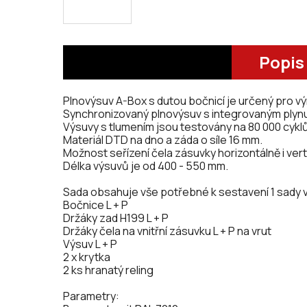
Popis
Plnovýsuv A-Box s dutou bočnicí je určený pro vý
Synchronizovaný plnovýsuv s integrovaným plyn
Výsuvy s tlumením jsou testovány na 80 000 cyklů
Materiál DTD na dno a záda o síle 16 mm.
Možnost seřízení čela zásuvky horizontálně i vert
Délka výsuvů je od 400 - 550 mm.
Sada obsahuje vše potřebné k sestavení 1 sady v
Bočnice L + P
Držáky zad H199 L + P
Držáky čela na vnitřní zásuvku L + P na vrut
Výsuv L + P
2 x krytka
2 ks hranatý reling
Parametry: