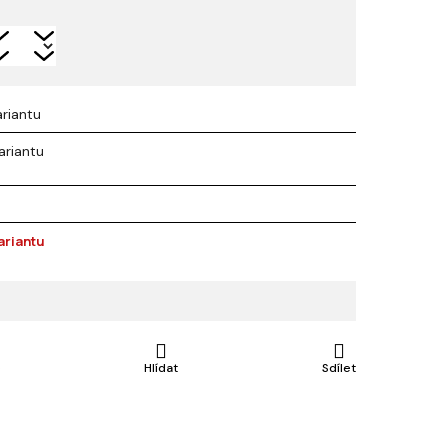
ariantu
ariantu
ariantu
e
Hlídat
Sdílet