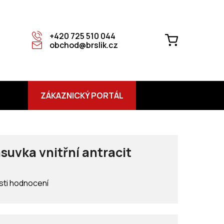
+420 725 510 044
NÁKUPNÍ
obchod@brslik.cz
KOŠÍK
ZÁKAZNICKÝ PORTÁL
uvka vnitřní antracit
ti hodnocení