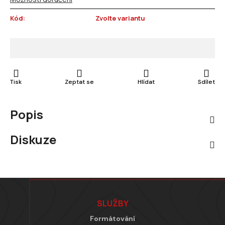
Kód:
Zvolte variantu
Tisk
Zeptat se
Hlídat
Sdílet
Popis
Diskuze
Zápatí
SLUŽBY
Formátování