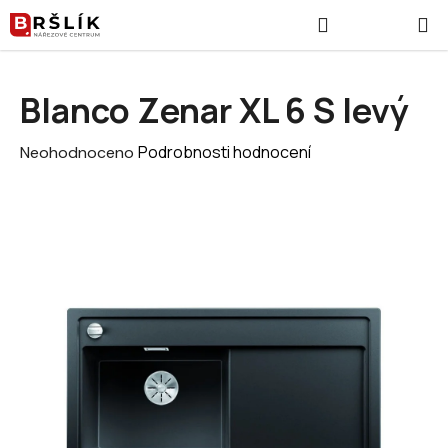
Přejít na obsah
Hledat
NÁKUPNÍ
Blanco Zenar XL 6 S levý
Průměrné hodnocení produktu je 0,0 z 5 hvězdiček.
Podrobnosti hodnocení
Neohodnoceno