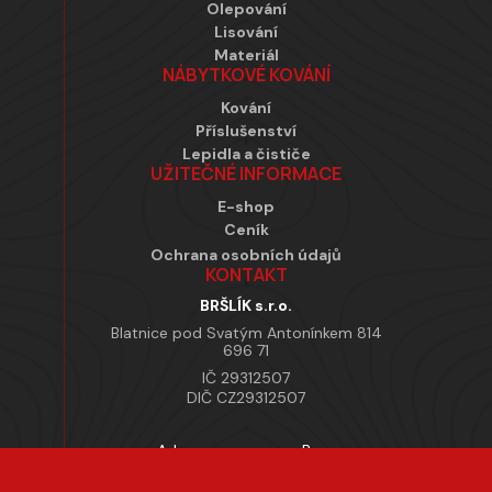
Olepování
Lisování
Materiál
NÁBYTKOVÉ KOVÁNÍ
Kování
Příslušenství
Lepidla a čističe
UŽITEČNÉ INFORMACE
E-shop
Ceník
Ochrana osobních údajů
KONTAKT
BRŠLÍK s.r.o.
Blatnice pod Svatým Antonínkem 814
696 71
IČ 29312507
DIČ CZ29312507
Adresa provozovny Brno
Masarykova 118, 664 42 Modřice