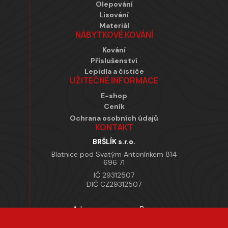
Olepování
Lisování
Materiál
NÁBYTKOVÉ KOVÁNÍ
Kování
Příslušenství
Lepidla a čističe
UŽITEČNÉ INFORMACE
E-shop
Ceník
Ochrana osobních údajů
KONTAKT
BRŠLÍK s.r.o.
Blatnice pod Svatým Antonínkem 814
696 71
IČ 29312507
DIČ CZ29312507
Adresa provozovny Brno
Masarykova 118, 664 42 Modřice