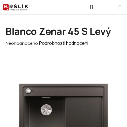
Přejít na obsah
Hledat
NÁKUPNÍ
Blanco Zenar 45 S Levý
Průměrné hodnocení produktu je 0,0 z 5 hvězdiček.
Podrobnosti hodnocení
Neohodnoceno