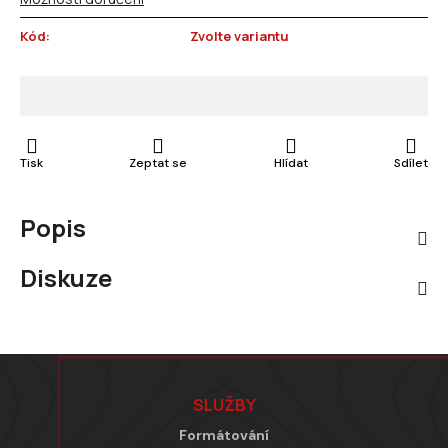
Kód:
Zvolte variantu
Tisk
Zeptat se
Hlídat
Sdílet
Popis
Diskuze
Zápatí
SLUŽBY
Formátování