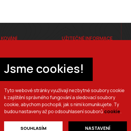
 KOVÁNÍ
UŽITEČNÉ INFORMACE
E-shop
Ceník
Jsme cookies!
tiče
Ochrana osobních údajů
Tyto webové stránky využívají nezbytné soubory cookie
k zajištění správného fungování a sledovací soubory
cookie, abychom pochopili, jak s nimi komunikujete. Ty
+420 725 510 044
obchod@brslik.cz
budou nastaveny až po odsouhlasení souborů
cookie
.
SOUHLASÍM
NASTAVENÍ