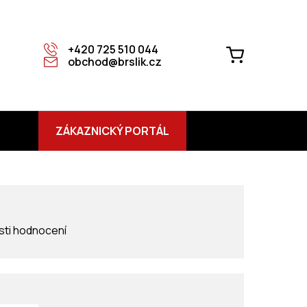
+420 725 510 044
NÁKUPNÍ
obchod@brslik.cz
KOŠÍK
ZÁKAZNICKÝ PORTÁL
S
ti hodnocení