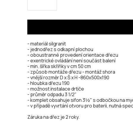
- materiál silgranit
- jednodřez s odkapní plochou
- oboustranné provedení orientace dřezu
- exentrické ovládání není součást balení
- min. šířka skříňky v cm 50 cm
- způsob montáže dřezu - montáž shora
- vnější rozměr D x Š x H -860x500x190
- hloubka dřezu 190
- možnost instalace drtiče
- průměr odpadu 3 1/2"
- komplet obsahuje sifon 3½" s odbočkou na myč
- v případě vyvrtání otvoru pro baterii, nutná sp
Záruka na dřez je 2 roky.