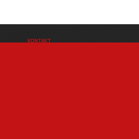
KONTAKT
BRŠLÍK s.r.o.
Blatnice pod Svatým Antonínkem 814
696 71
IČ 29312507
DIČ CZ29312507
Adresa provozovny Brno
Masarykova 118, 664 42 Modřice
Pracovní doba
Po–Pá 7:00 – 15:30