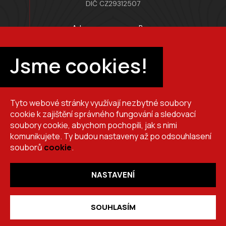
DIČ CZ29312507
Adresa provozovny Brno
Masarykova 118, 664 42 Modřice
Pracovní doba
Jsme cookies!
Po–Pá 7:00 – 15:30
Tyto webové stránky využívají nezbytné soubory
+420 725 510 044
cookie k zajištění správného fungování a sledovací
obchod@brslik.cz
soubory cookie, abychom pochopili, jak s nimi
komunikujete. Ty budou nastaveny až po odsouhlasení
souborů
cookie
.
NASTAVENÍ
Copyright 2026
BRŠLÍK, s.r.o.
. Všechna práva vyhrazena.
Vytvořil
Shoptet
,
upravil
Stanovskýmarketing.cz
,
navrhl
Lernbecher.cz
SOUHLASÍM
desktop_windows