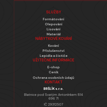
Zápatí
SLUŽBY
Formátování
Olepování
Lisování
Materiál
NÁBYTKOVÉ KOVÁNÍ
Kování
Příslušenství
Lepidla a čističe
UŽITEČNÉ INFORMACE
E-shop
Ceník
Ochrana osobních údajů
KONTAKT
BRŠLÍK s.r.o.
Blatnice pod Svatým Antonínkem 814
696 71
IČ 29312507