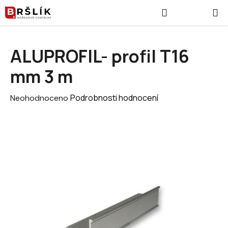
Přejít na obsah
Hledat
NÁKUPNÍ
ALUPROFIL- profil T16
mm 3 m
Průměrné hodnocení produktu je 0,0 z 5 hvězdiček.
Podrobnosti hodnocení
Neohodnoceno