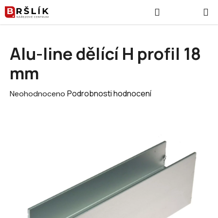
Přejít na obsah
Hledat
NÁKUPNÍ
Alu-line dělící H profil 18
mm
Průměrné hodnocení produktu je 0,0 z 5 hvězdiček.
Podrobnosti hodnocení
Neohodnoceno