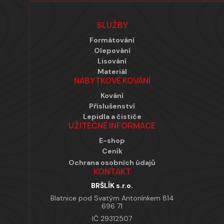
Zápatí
SLUŽBY
Formátování
Olepování
Lisování
Materiál
NÁBYTKOVÉ KOVÁNÍ
Kování
Příslušenství
Lepidla a čističe
UŽITEČNÉ INFORMACE
E-shop
Ceník
Ochrana osobních údajů
KONTAKT
BRŠLÍK s.r.o.
Blatnice pod Svatým Antonínkem 814
696 71
IČ 29312507