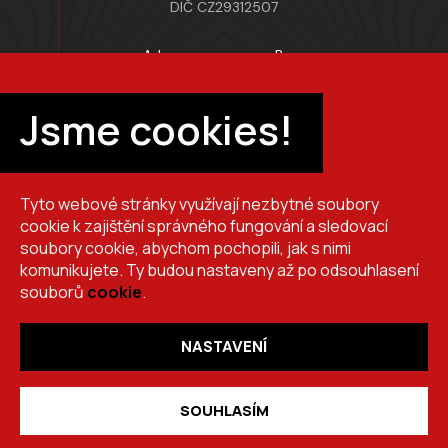
DIČ CZ29312507
Adresa provozovny Brno
Masarykova 118, 664 42 Modřice
Pracovní doba
Jsme cookies!
Po–Pá 7:00 – 15:30
Tyto webové stránky využívají nezbytné soubory
+420 725 510 044
cookie k zajištění správného fungování a sledovací
obchod@brslik.cz
soubory cookie, abychom pochopili, jak s nimi
komunikujete. Ty budou nastaveny až po odsouhlasení
souborů
cookie
.
NASTAVENÍ
Copyright 2026
BRŠLÍK, s.r.o.
. Všechna práva vyhrazena.
Vytvořil
Shoptet
,
upravil
Stanovskýmarketing.cz
,
navrhl
Lernbecher.cz
SOUHLASÍM
desktop_windows